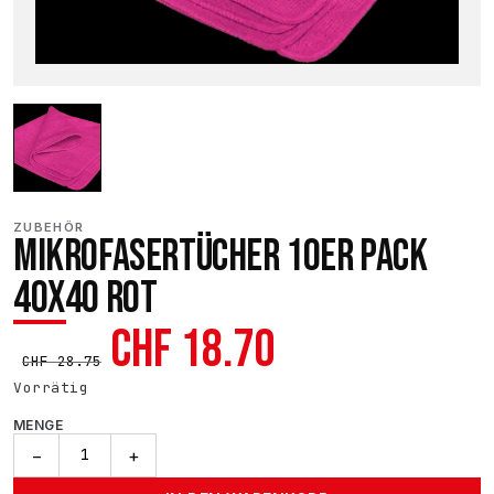
ZUBEHÖR
MIKROFASERTÜCHER 10ER PACK
40X40 ROT
Ursprünglicher
Aktueller
CHF
18.70
CHF
28.75
Preis
Preis
Vorrätig
MENGE
war:
ist:
Mikrofasertücher
−
+
10Er
Pack