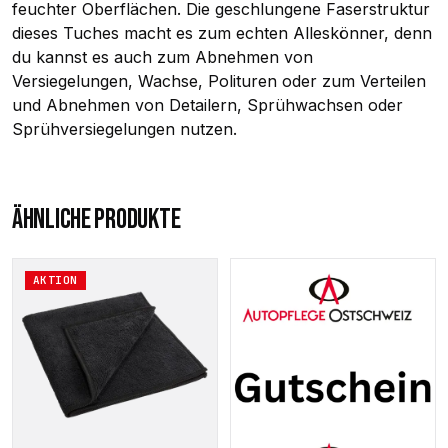
feuchter Oberflächen. Die geschlungene Faserstruktur
dieses Tuches macht es zum echten Alleskönner, denn
du kannst es auch zum Abnehmen von
Versiegelungen, Wachse, Polituren oder zum Verteilen
und Abnehmen von Detailern, Sprühwachsen oder
Sprühversiegelungen nutzen.
ÄHNLICHE PRODUKTE
Dieses
AKTION
Produkt
weist
mehrere
Varianten
auf.
Die
Optionen
können