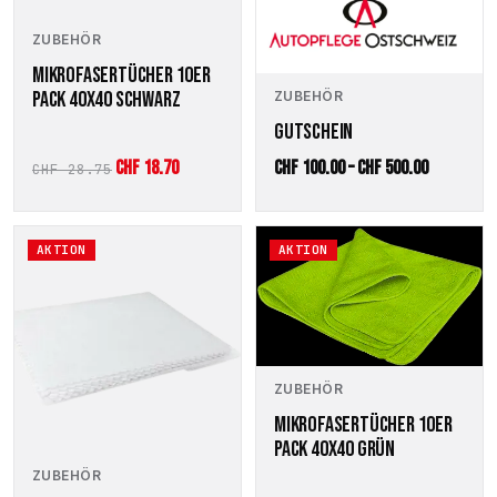
auf
der
ZUBEHÖR
Produktseite
MIKROFASERTÜCHER 10ER
gewählt
PACK 40X40 SCHWARZ
ZUBEHÖR
werden
GUTSCHEIN
Ursprünglicher
Aktueller
Preisspan
CHF
18.70
CHF
100.00
–
CHF
500.00
CHF
28.75
Preis
Preis
CHF 100.0
war:
ist:
bis
AKTION
AKTION
CHF 28.75
CHF 18.70.
CHF 500.0
ZUBEHÖR
MIKROFASERTÜCHER 10ER
PACK 40X40 GRÜN
ZUBEHÖR