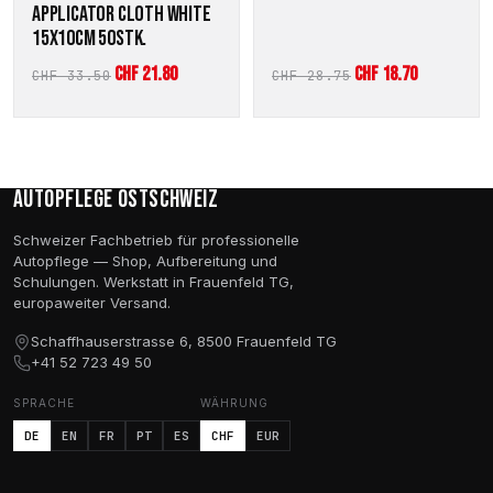
APPLICATOR CLOTH WHITE
15X10CM 50STK.
Ursprünglicher
Aktueller
Ursprünglicher
Aktueller
CHF
21.80
CHF
18.70
CHF
33.50
CHF
28.75
Preis
Preis
Preis
Preis
war:
ist:
war:
ist:
CHF 33.50
CHF 21.80.
CHF 28.75
CHF 18.70.
Autopflege Ostschweiz
Schweizer Fachbetrieb für professionelle
Autopflege — Shop, Aufbereitung und
Schulungen. Werkstatt in Frauenfeld TG,
europaweiter Versand.
Schaffhauserstrasse 6, 8500 Frauenfeld TG
+41 52 723 49 50
SPRACHE
WÄHRUNG
DE
EN
FR
PT
ES
CHF
EUR