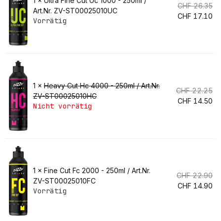
1 ×
Ultra Fine Cut Uc 1000 - 250ml /
Ur
CHF
26.35
Art.Nr. ZV-ST00025010UC
Pr
Ak
CHF
17.10
Vorrätig
wa
Pr
CH
ist:
CH
1 ×
Heavy Cut Hc 4000 - 250ml / Art.Nr.
Ur
CHF
22.25
ZV-ST00025010HC
Pr
Ak
CHF
14.50
Nicht vorrätig
wa
Pr
CH
ist:
CH
1 ×
Fine Cut Fc 2000 - 250ml / Art.Nr.
Ur
CHF
22.90
ZV-ST00025010FC
Pr
Ak
CHF
14.90
Vorrätig
wa
Pr
CH
ist:
CH