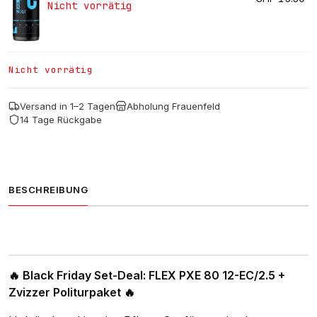
Nicht vorrätig
wa
Pr
CH
ist:
CH
Nicht vorrätig
Versand in 1–2 Tagen
Abholung Frauenfeld
14 Tage Rückgabe
BESCHREIBUNG
🔥 Black Friday Set-Deal: FLEX PXE 80 12-EC/2.5 +
Zvizzer Politurpaket 🔥