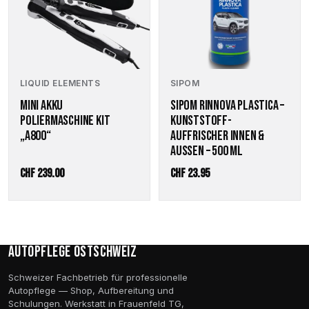
LIQUID ELEMENTS
SIPOM
MINI AKKU
SIPOM RINNOVA PLASTICA –
POLIERMASCHINE KIT
KUNSTSTOFF-
„A800“
AUFFRISCHER INNEN &
AUSSEN – 500 ML
CHF
239.00
CHF
23.95
Autopflege Ostschweiz
Schweizer Fachbetrieb für professionelle
Autopflege — Shop, Aufbereitung und
Schulungen. Werkstatt in Frauenfeld TG,