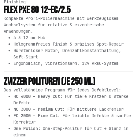
Finishing!
FLEX PXE 80 12-EC/2.5
Kompakte Profi-Poliermaschine mit werkzeuglosem
Wechselsystem für rotative & exzentrische
Anwendungen.
3 & 12 mm Hub
Hologrammfreies Finish & präzises Spot-Repair
Bürstenloser Motor, Drehzahlkonstanthaltung,
Soft-Start
Ergonomisch, vibrationsarm, 12V Akku-System
ZVIZZER POLITUREN (JE 250 ML)
Das vollständige Programm für jedes Defektlevel:
HC 4000 – Heavy Cut:
Für tiefe Kratzer & starke
Defekte
MC 3000 – Medium Cut:
Für mittlere Lackfehler
FC 2000 – Fine Cut:
Für leichte Defekte & sanfte
Korrektur
One Polish:
One-Step-Politur für Cut + Glanz in
einem