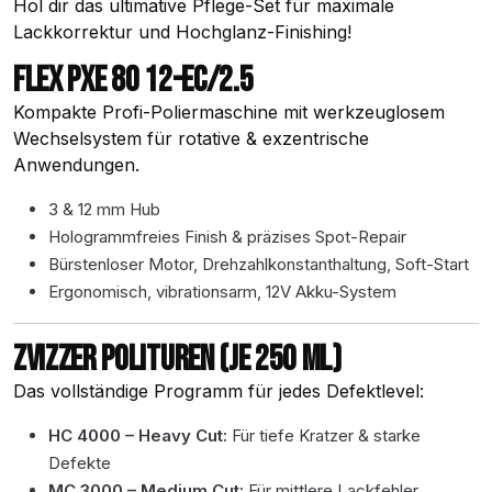
Hol dir das ultimative Pflege-Set für maximale
Lackkorrektur und Hochglanz-Finishing!
FLEX PXE 80 12-EC/2.5
Kompakte Profi-Poliermaschine mit werkzeuglosem
Wechselsystem für rotative & exzentrische
Anwendungen.
3 & 12 mm Hub
Hologrammfreies Finish & präzises Spot-Repair
Bürstenloser Motor, Drehzahlkonstanthaltung, Soft-Start
Ergonomisch, vibrationsarm, 12V Akku-System
ZVIZZER POLITUREN (JE 250 ML)
Das vollständige Programm für jedes Defektlevel:
HC 4000 – Heavy Cut:
Für tiefe Kratzer & starke
Defekte
MC 3000 – Medium Cut:
Für mittlere Lackfehler