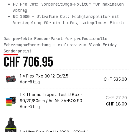
PC Pre Cut:
Vorbereitungs-Politur für maximalen
Abtrag
UC 1000 – Ultrafine Cut:
Hochglanzpolitur mit
Versiegelung für ein tiefes, spiegelndes Finish
Das perfekte Rundum-Paket für professionelle
Fahrzeugaufbereitung – exklusiv zum Black Friday
Sonderpreis!
CHF
706.95
1 ×
Flex Pxe 80 12-Ec/2.5
CHF
535.00
Vorrätig
1 ×
Thermo Trapez Test It! Box -
Ur
CHF
27.70
90/20/80mm / Art.Nr. ZV-BOX90
Pr
Ak
CHF
18.00
Vorrätig
wa
Pr
CH
ist:
CH