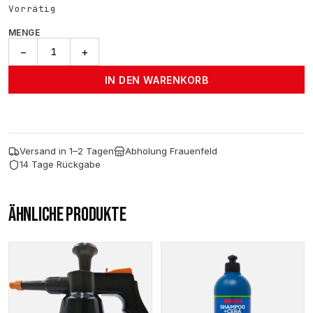
Vorrätig
MENGE
Pumpflasche
−
+
Für
Säuren
IN DEN WARENKORB
1.2
Lt
Menge
Versand in 1–2 Tagen
Abholung Frauenfeld
14 Tage Rückgabe
ÄHNLICHE PRODUKTE