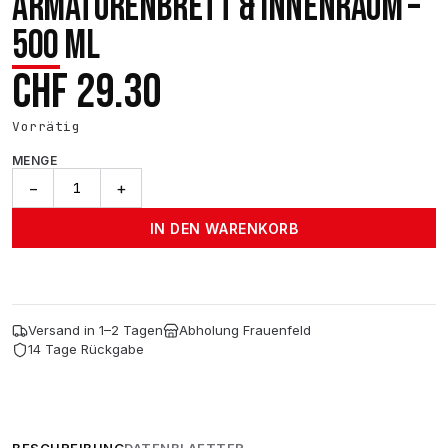
ARMATURENBRETT & INNENRAUM –
500 ML
CHF
29.30
Vorrätig
MENGE
SIPOM
−
+
BRILL
3
IN DEN WARENKORB
–
Kunststoffpflege
für
Armaturenbrett
&
Versand in 1–2 Tagen
Abholung Frauenfeld
Innenraum
14 Tage Rückgabe
–
500
ml
Menge