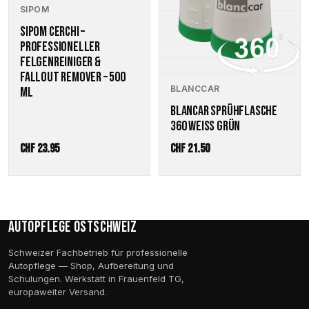
SIPOM
SIPOM CERCHI –
PROFESSIONELLER
FELGENREINIGER &
FALLOUT REMOVER – 500
BLANCCAR
ML
BLANCAR SPRÜHFLASCHE
360 WEISS GRÜN
CHF
23.95
CHF
21.50
Autopflege Ostschweiz
Schweizer Fachbetrieb für professionelle
Autopflege — Shop, Aufbereitung und
Schulungen. Werkstatt in Frauenfeld TG,
europaweiter Versand.