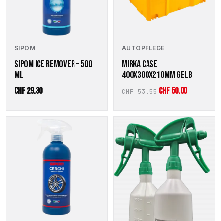
AUTOPFLEGE
SIPOM
MIRKA CASE
SIPOM ICE REMOVER – 500
400X300X210MM GELB
ML
Ursprünglicher
Aktueller
CHF
29.30
CHF
50.00
CHF
53.55
Preis
Preis
war:
ist:
CHF 53.55
CHF 50.00.