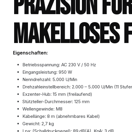
PRÄZISION FÜR
MAKELLOSES F
Eigenschaften:
Betriebsspannung: AC 230 V / 50 Hz
Eingangsleistung: 950 W
Nenndrehzahl: 5.000 U/Min
Drehzahleinstellbereich: 2.000 – 5.000 U/Min (11 Stufe
Exzenter-Hub: 15 mm (freilaufend)
Stützteller-Durchmesser: 125 mm
Wellengewinde: M8
Kabellänge: 8 m (abnehmbares Kabel)
Gewicht: 2,7 kg
Lpa: (Schalldruckpegel): 89 dB(A), KpA: 3 dB