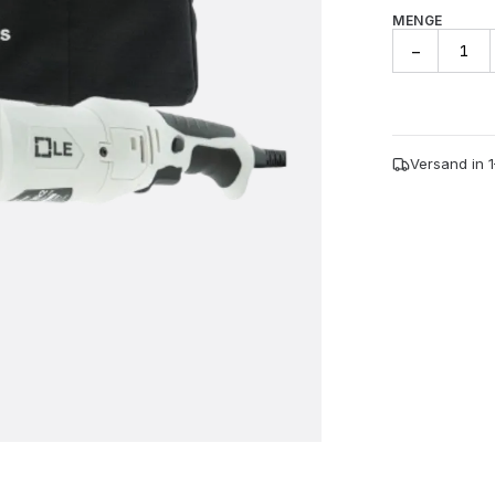
MENGE
Exzenter
−
Poliermaschi
"T4200"
-
15Mm
Hub
Versand in 
Menge