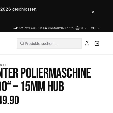
8.2026
geschlossen.
+41 52 723 49 50
Mein Konto
B2B-Konto
DE
·
CHF
ENTS
NTER POLIERMASCHINE
00“ – 15MM HUB
49.90