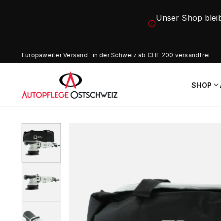
Unser Shop blei
Europaweiter Versand · in der Schweiz ab CHF 200 versandfrei
SHOP