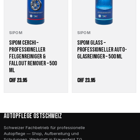
SIPOM
SIPOM
SIPOM CERCHI –
SIPOM GLASS –
PROFESSIONELLER
PROFESSIONELLER AUTO-
FELGENREINIGER &
GLASREINIGER – 500 ML
FALLOUT REMOVER – 500
ML
CHF
23.95
CHF
23.95
Autopflege Ostschweiz
Schweizer Fachbetrieb für professionelle
Autopflege — Shop, Aufbereitung und
Schulungen. Werkstatt in Frauenfeld TG,