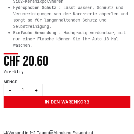
SiO2-Keramikpolymeren
Hydrophober Schutz
: Lässt Wasser, Schmutz und
Verunreinigungen von der Karosserie abperlen und
sorgt so für langanhaltenden Schutz und
Selbstreinigung.
Einfache Anwendung
: Hochgradig verdünnbar, mit
nur einer Flasche können Sie Ihr Auto 18 Mal
waschen.
CHF
20.60
Vorrätig
MENGE
Ceramic
−
+
Shampoo
-
IN DEN WARENKORB
500ml
Menge
Versand in 1–2 Tagen
Abholung Frauenfeld