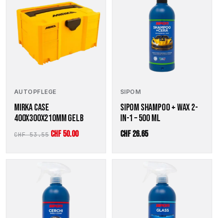
AUTOPFLEGE
SIPOM
MIRKA CASE
SIPOM SHAMPOO + WAX 2-
400X300X210MM GELB
IN-1 – 500 ML
Ursprünglicher
Aktueller
CHF
50.00
CHF
26.65
CHF
53.55
Preis
Preis
war:
ist:
CHF 53.55
CHF 50.00.