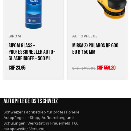
SIPOM
AUTOPFLEGE
SIPOM GLASS –
MIRKA® POLAROS RP 600
PROFESSIONELLER AUTO-
EU Ø 150 MM
GLASREINIGER – 500 ML
Ursprünglicher
Aktuell
CHF
23.95
CHF
559.20
CHF
699.00
Preis
Preis
war:
ist:
CHF 699.00
CHF 559.
Autopflege Ostschweiz
Schweizer Fachbetrieb für professionelle
Autopflege — Shop, Aufbereitung und
Schulungen. Werkstatt in Frauenfeld TG,
europaweiter Versand.