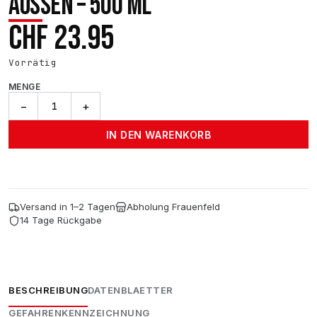
AUSSEN – 500 ML
CHF
23.95
Vorrätig
MENGE
SIPOM
−
+
RINNOVA
PLASTICA
IN DEN WARENKORB
–
Kunststoff-
Auffrischer
Innen
&
Versand in 1–2 Tagen
Abholung Frauenfeld
Aussen
14 Tage Rückgabe
–
500
ml
Menge
BESCHREIBUNG
DATENBLAETTER
GEFAHRENKENNZEICHNUNG