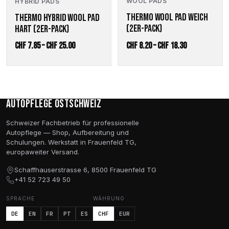
WOOL PADS
HYBRID PADS
können
können
auf
auf
THERMO WOOL PAD WEICH
THERMO HYBRID WOOL PAD
der
der
(2ER-PACK)
HART (2ER-PACK)
Produktseite
Produktseite
Preisspanne:
Preisspanne:
CHF
7.85
–
CHF
25.00
CHF
8.20
–
CHF
18.30
gewählt
gewählt
werden
werden
CHF 7.85
CHF 8.20
bis
bis
CHF 25.00
CHF 18.30
Autopflege Ostschweiz
Schweizer Fachbetrieb für professionelle
Autopflege — Shop, Aufbereitung und
Schulungen. Werkstatt in Frauenfeld TG,
europaweiter Versand.
Schaffhauserstrasse 6, 8500 Frauenfeld TG
+41 52 723 49 50
SPRACHE
WÄHRUNG
DE
EN
FR
PT
ES
CHF
EUR