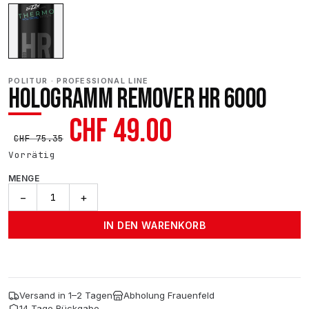
POLITUR · PROFESSIONAL LINE
HOLOGRAMM REMOVER HR 6000
Ursprünglicher
Aktueller
CHF
49.00
CHF
75.35
Preis
Preis
Vorrätig
MENGE
war:
ist:
Hologramm
−
+
Remover
CHF 75.35
CHF 49.00.
Hr
IN DEN WARENKORB
6000
Menge
Versand in 1–2 Tagen
Abholung Frauenfeld
14 Tage Rückgabe