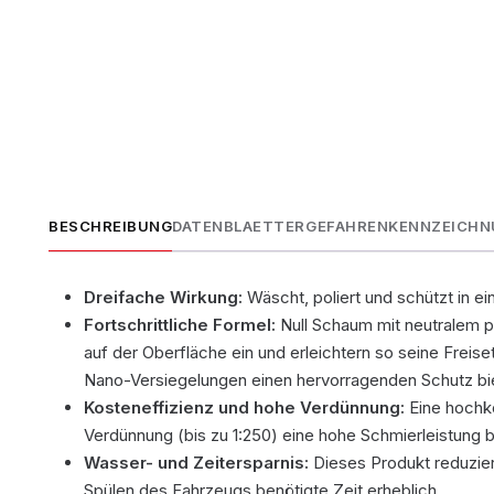
BESCHREIBUNG
DATENBLAETTER
GEFAHRENKENNZEICH
Dreifache Wirkung:
Wäscht, poliert und schützt in e
Fortschrittliche Formel:
Null Schaum mit neutralem 
auf der Oberfläche ein und erleichtern so seine Freise
Nano-Versiegelungen einen hervorragenden Schutz bi
Kosteneffizienz und hohe Verdünnung:
Eine hochko
Verdünnung (bis zu 1:250) eine hohe Schmierleistung b
Wasser- und Zeitersparnis:
Dieses Produkt reduzie
Spülen des Fahrzeugs benötigte Zeit erheblich.