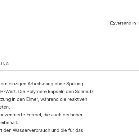
1L
Menge
Versand in 
NUNG
inem einzigen Arbeitsgang ohne Spülung.
pH-Wert. Die Polymere kapseln den Schmutz
tzung in den Eimer, während die reaktiven
eten.
nzentrierte Formel, die auch bei hoher
eibehält.
rt den Wasserverbrauch und die für das