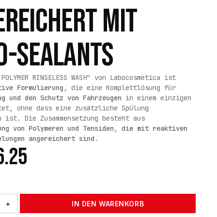
EREICHERT MIT
O-SEALANTS
 POLYMER RINSELESS WASH" von Labocosmetica ist
tive Formulierung
, die eine Komplettlösung für
ng und den Schutz von Fahrzeugen
in einem einzigen
tet, ohne dass eine zusätzliche Spülung
h ist. Die Zusammensetzung besteht aus
ung von Polymeren und Tensiden, die mit reaktiven
elungen angereichert sind
.
6.25
+
IN DEN WARENKORB