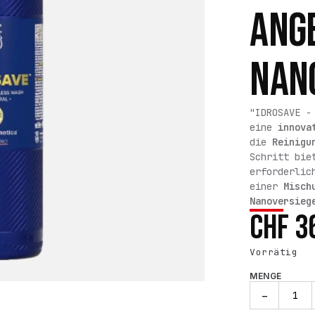
ANG
NAN
"IDROSAVE -
eine
innova
die
Reinigu
Schritt bie
erforderlic
einer
Misch
Nanoversieg
CHF
3
Vorrätig
MENGE
IDROSAVE
−
-