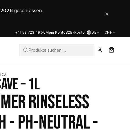
8.2026
geschlossen.
+41 52 723 49 50
Mein Konto
B2B-Konto
DE
·
CHF
ICA
AVE – 1L
YMER RINSELESS
 - PH-NEUTRAL -