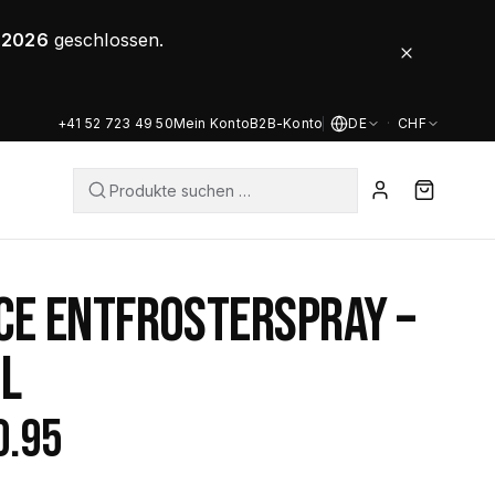
8.2026
geschlossen.
+41 52 723 49 50
Mein Konto
B2B-Konto
DE
·
CHF
ICE ENTFROSTERSPRAY –
L
0.95