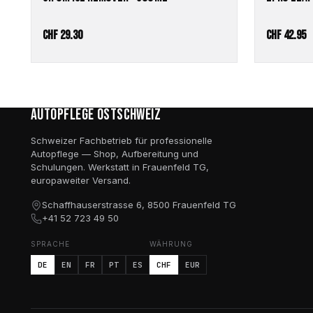
CHF
29.30
CHF
42.95
Autopflege Ostschweiz
Schweizer Fachbetrieb für professionelle
Autopflege — Shop, Aufbereitung und
Schulungen. Werkstatt in Frauenfeld TG,
europaweiter Versand.
Schaffhauserstrasse 6, 8500 Frauenfeld TG
+41 52 723 49 50
SPRACHE
WÄHRUNG
DE
EN
FR
PT
ES
CHF
EUR