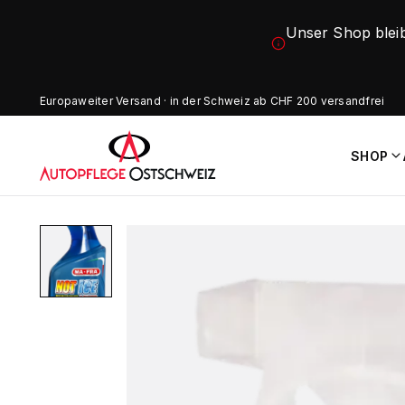
Unser Shop blei
Europaweiter Versand · in der Schweiz ab CHF 200 versandfrei
SHOP