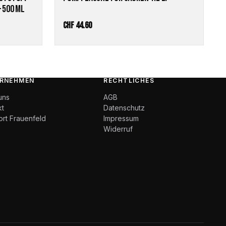
– 500 ML
CHF
44.60
RNEHMEN
RECHTLICHES
uns
AGB
kt
Datenschutz
ort Frauenfeld
Impressum
Widerruf