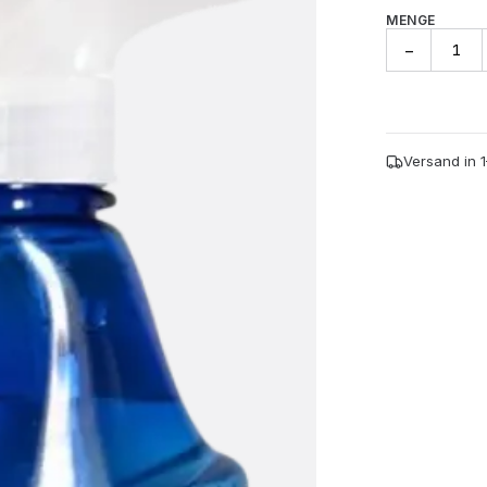
MENGE
NOT
−
ICE
Entfrosterspr
-
500ml
Menge
Versand in 