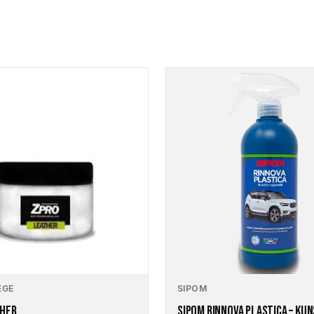
EGE
SIPOM
THER
SIPOM RINNOVA PLASTICA – KU