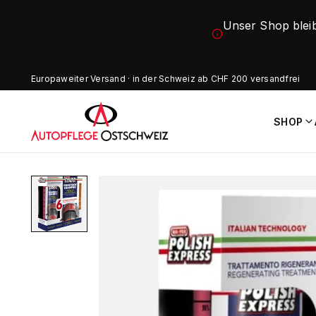
Unser Shop blei
Europaweiter Versand · in der Schweiz ab CHF 200 versandfrei
SHOP