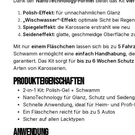
Dank der
NanoTechnology-Formel
bietet das Kit
vie
Polish-Effekt:
für unnachahmlichen Glanz
„Wischwasser“-Effekt:
optimale Sicht bei Regen
Spiegeleffekt:
die Karosserie erstrahlt wie neu
Seideneffekt:
glatte, geschmeidige Oberfläche 
Mit nur
einem Fläschchen
lassen sich bis zu
5 Fahr
Schwamm ermöglicht eine
einfach Handhabung
, di
garantiert. Das Kit sorgt für
bis zu 6 Wochen Schutz
Arten von Karosserien.
PRODUKTEIGENSCHAFTEN
2-in-1 Kit: Polish-Gel + Schwamm
NanoTechnology für Glanz, Schutz und Seidengl
Schnelle Anwendung, ideal für Heim- und Profi-
Ein Fläschchen reicht für bis zu 5 Autos
Sicher auf allen Lacktypen
ANWENDUNG