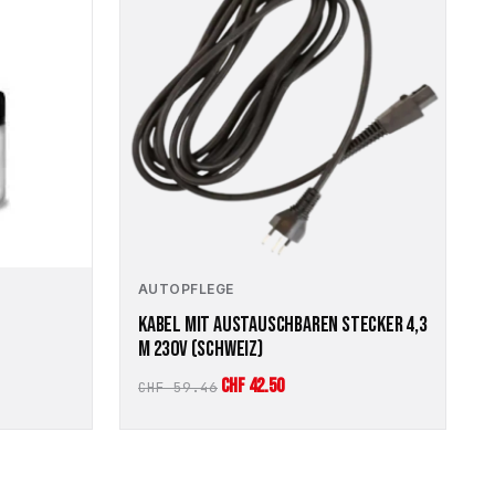
AUTOPFLEGE
KABEL MIT AUSTAUSCHBAREN STECKER 4,3
M 230V (SCHWEIZ)
Ursprünglicher
Aktueller
CHF
42.50
CHF
59.46
Preis
Preis
war:
ist:
CHF 59.46
CHF 42.50.