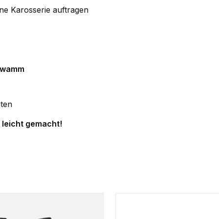
ne Karosserie auftragen
chwamm
uten
n leicht gemacht!