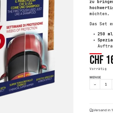
zu bringe
hochwerti
möchten.
Das Set e
250 ml
Spezia
Auftra
CHF
1
Vorrätig
MENGE
Polish
−
Express
Kit
–
250
ml
Versand in 