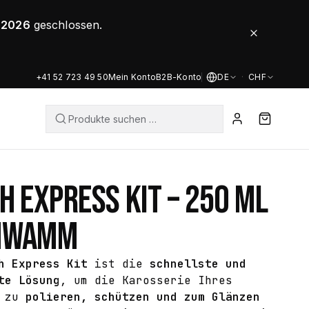
8.2026
geschlossen.
+41 52 723 49 50
Mein Konto
B2B-Konto
DE
·
CHF
H EXPRESS KIT – 250 ML
HWAMM
h Express Kit
ist die
schnellste und
te Lösung
, um die Karosserie Ihres
s zu
polieren, schützen und zum Glänzen