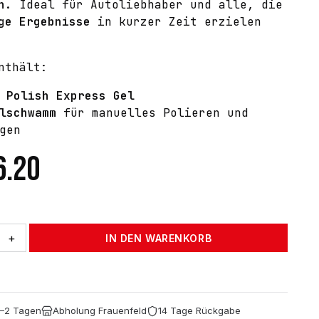
n
. Ideal für Autoliebhaber und alle, die
ge Ergebnisse
in kurzer Zeit erzielen
nthält:
 Polish Express Gel
lschwamm
für manuelles Polieren und
gen
6.20
+
IN DEN WARENKORB
1–2 Tagen
Abholung Frauenfeld
14 Tage Rückgabe