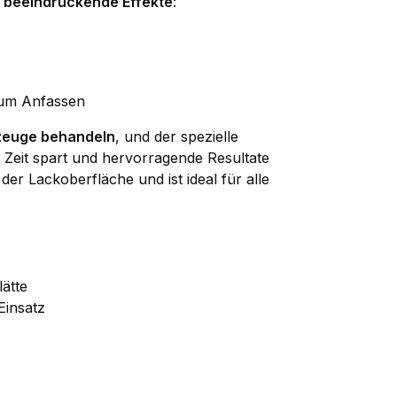
r beeindruckende Effekte
:
zum Anfassen
zeuge behandeln
, und der spezielle
e Zeit spart und hervorragende Resultate
der Lackoberfläche und ist ideal für alle
ätte
Einsatz