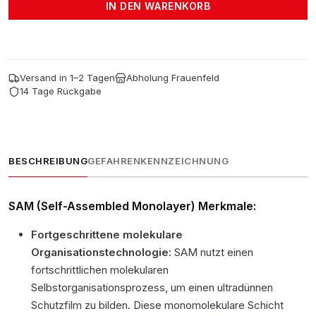
ML
IN DEN WARENKORB
+
HPC
2.0
30
ML
Versand in 1–2 Tagen
Abholung Frauenfeld
COATING
14 Tage Rückgabe
Menge
BESCHREIBUNG
GEFAHRENKENNZEICHNUNG
SAM (Self-Assembled Monolayer) Merkmale:
Fortgeschrittene molekulare
Organisationstechnologie:
SAM nutzt einen
fortschrittlichen molekularen
Selbstorganisationsprozess, um einen ultradünnen
Schutzfilm zu bilden. Diese monomolekulare Schicht