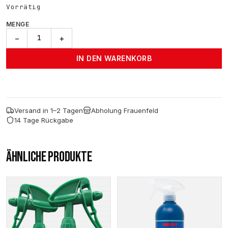
Vorrätig
MENGE
Mirka®
−
+
Cap
Bulldog
IN DEN WARENKORB
Schwarz
Menge
Versand in 1–2 Tagen
Abholung Frauenfeld
14 Tage Rückgabe
ÄHNLICHE PRODUKTE