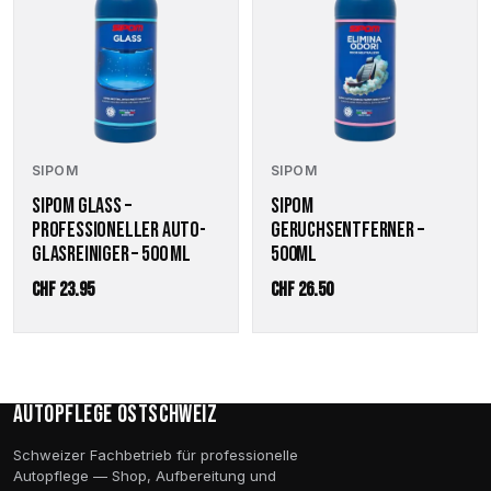
SIPOM
SIPOM
SIPOM GLASS –
SIPOM
PROFESSIONELLER AUTO-
GERUCHSENTFERNER –
GLASREINIGER – 500 ML
500ML
CHF
23.95
CHF
26.50
Autopflege Ostschweiz
Schweizer Fachbetrieb für professionelle
Autopflege — Shop, Aufbereitung und