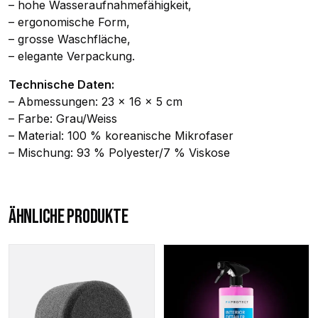
– hohe Wasseraufnahmefähigkeit,
– ergonomische Form,
– grosse Waschfläche,
– elegante Verpackung.
Technische Daten:
– Abmessungen: 23 x 16 x 5 cm
– Farbe: Grau/Weiss
– Material: 100 % koreanische Mikrofaser
– Mischung: 93 % Polyester/7 % Viskose
ÄHNLICHE PRODUKTE
Dieses
Produkt
weist
mehrere
Varianten