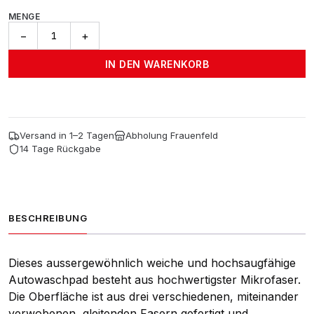
MENGE
Shaggy
−
+
Wash
Pad
IN DEN WARENKORB
Menge
Versand in 1–2 Tagen
Abholung Frauenfeld
14 Tage Rückgabe
BESCHREIBUNG
Dieses aussergewöhnlich weiche und hochsaugfähige
Autowaschpad besteht aus hochwertigster Mikrofaser.
Die Oberfläche ist aus drei verschiedenen, miteinander
verwobenen, gleitenden Fasern gefertigt und