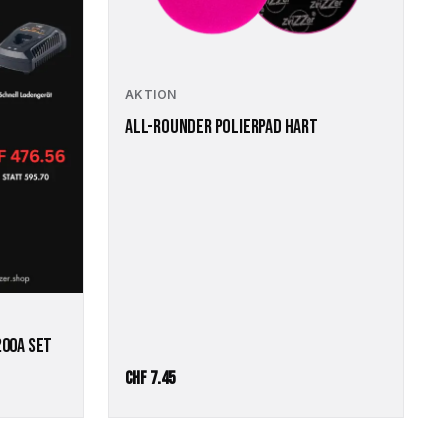
Die
Optionen
können
auf
AKTION
der
Produktseite
ALL-ROUNDER POLIERPAD HART
gewählt
werden
200A SET
ler
CHF
7.45