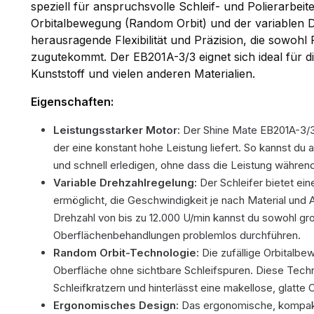
speziell für anspruchsvolle Schleif- und Polierarbeite
Orbitalbewegung (Random Orbit) und der variablen Dr
herausragende Flexibilität und Präzision, die sowohl
zugutekommt. Der EB201A-3/3 eignet sich ideal für d
Kunststoff und vielen anderen Materialien.
Eigenschaften:
Leistungsstarker Motor:
Der Shine Mate EB201A-3/3 
der eine konstant hohe Leistung liefert. So kannst du 
und schnell erledigen, ohne dass die Leistung währen
Variable Drehzahlregelung:
Der Schleifer bietet ein
ermöglicht, die Geschwindigkeit je nach Material un
Drehzahl von bis zu 12.000 U/min kannst du sowohl gro
Oberflächenbehandlungen problemlos durchführen.
Random Orbit-Technologie:
Die zufällige Orbitalbe
Oberfläche ohne sichtbare Schleifspuren. Diese Techn
Schleifkratzern und hinterlässt eine makellose, glatte 
Ergonomisches Design:
Das ergonomische, kompakt