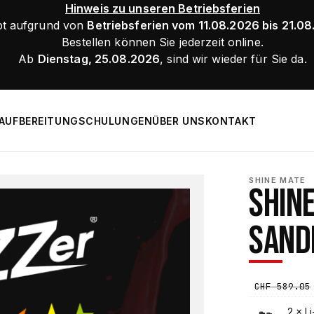
Hinweis zu unseren Betriebsferien
bt aufgrund von
Betriebsferien vom 11.08.2026 bis 21.0
Bestellen können Sie jederzeit online.
Ab
Dienstag, 25.08.2026
, sind wir wieder für Sie da.
AUFBEREITUNG
SCHULUNGEN
ÜBER UNS
KONTAKT
SHINE MATE
SHIN
SAND
CHF
589.05
2 ×
L