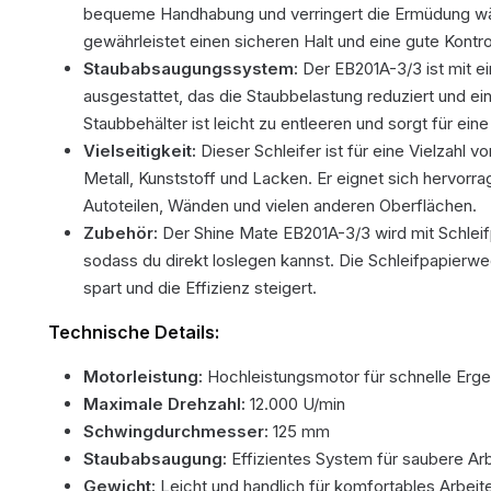
bequeme Handhabung und verringert die Ermüdung wäh
gewährleistet einen sicheren Halt und eine gute Kontro
Staubabsaugungssystem:
Der EB201A-3/3 ist mit 
ausgestattet, das die Staubbelastung reduziert und e
Staubbehälter ist leicht zu entleeren und sorgt für ei
Vielseitigkeit:
Dieser Schleifer ist für eine Vielzahl v
Metall, Kunststoff und Lacken. Er eignet sich hervorr
Autoteilen, Wänden und vielen anderen Oberflächen.
Zubehör:
Der Shine Mate EB201A-3/3 wird mit Schleifp
sodass du direkt loslegen kannst. Die Schleifpapierwec
spart und die Effizienz steigert.
Technische Details:
Motorleistung:
Hochleistungsmotor für schnelle Erg
Maximale Drehzahl:
12.000 U/min
Schwingdurchmesser:
125 mm
Staubabsaugung:
Effizientes System für saubere Arb
Gewicht:
Leicht und handlich für komfortables Arbeit