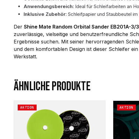
Anwendungsbereich:
Ideal für Schleifarbeiten an Ho
Inklusive Zubehör:
Schleifpapier und Staubbeutel im
Der
Shine Mate Random Orbital Sander EB201A-3/3
zuverlässige, vielseitige und benutzerfreundliche Sch
Ergebnisse suchen. Mit seiner hervorragenden Schlei
und dem komfortablen Design ist dieser Schleifer ei
Werkstatt.
ÄHNLICHE PRODUKTE
Dieses
AKTION
AKTION
Produkt
weist
mehrere
Varianten
auf.