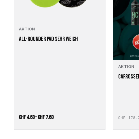
Die
Optionen
können
auf
AKTION
der
Produktseite
ALL-ROUNDER PAD SEHR WEICH
gewählt
werden
AKTION
CARROSSE
Preisspanne:
CHF
4.60
–
CHF
7.60
CHF
178.
CHF 4.60
bis