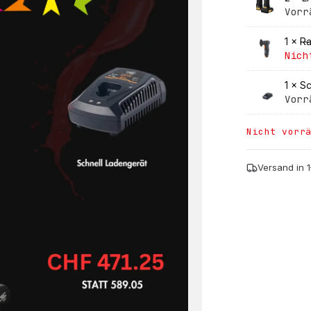
Vorr
1 ×
Ra
Nich
1 ×
Sc
Vorr
Nicht vorr
Versand in 