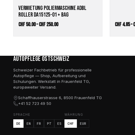
VERMIETUNG POLIERMASCHINE ADBL
ROLLER DA15125-01 + BAG
Preisspanne:
CHF
50.00
–
CHF
250.00
CHF
4.85
–
CHF 50.00
bis
CHF 250.00
Autopflege Ostschweiz
Schweizer Fachbetrieb für professionelle
Autopflege — Shop, Aufbereitung und
Schulungen. Werkstatt in Frauenfeld TG,
europaweiter Versand.
Schaffhauserstrasse 6, 8500 Frauenfeld TG
+41 52 723 49 50
SPRACHE
WÄHRUNG
DE
EN
FR
PT
ES
CHF
EUR