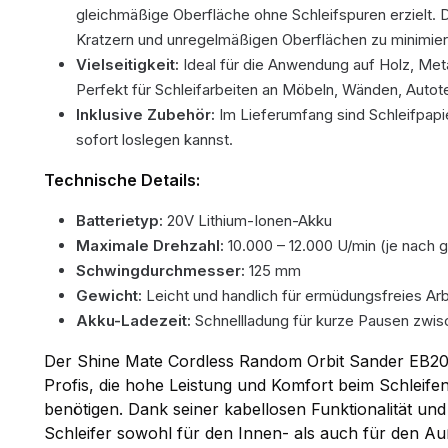
gleichmäßige Oberfläche ohne Schleifspuren erzielt. D
Kratzern und unregelmäßigen Oberflächen zu minimier
Vielseitigkeit:
Ideal für die Anwendung auf Holz, Meta
Perfekt für Schleifarbeiten an Möbeln, Wänden, Autote
Inklusive Zubehör:
Im Lieferumfang sind Schleifpapie
sofort loslegen kannst.
Technische Details:
Batterietyp:
20V Lithium-Ionen-Akku
Maximale Drehzahl:
10.000 – 12.000 U/min (je nach g
Schwingdurchmesser:
125 mm
Gewicht:
Leicht und handlich für ermüdungsfreies Ar
Akku-Ladezeit:
Schnellladung für kurze Pausen zwis
Der Shine Mate Cordless Random Orbit Sander EB201
Profis, die hohe Leistung und Komfort beim Schleif
benötigen. Dank seiner kabellosen Funktionalität und
Schleifer sowohl für den Innen- als auch für den A