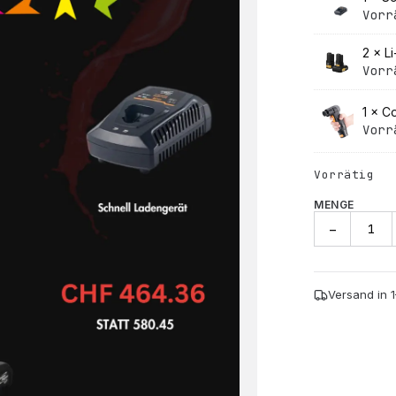
Vorr
2 ×
L
Vorr
1 ×
Co
Vorr
Vorrätig
MENGE
Cordless
−
Random
Orbit
Sander
Eb201A-
Versand in 
1/3
Set
Menge