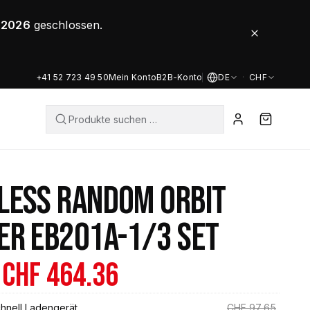
8.2026
geschlossen.
+41 52 723 49 50
Mein Konto
B2B-Konto
DE
·
CHF
LESS RANDOM ORBIT
ER EB201A-1/3 SET
Ursprünglicher
Aktueller
CHF
464.36
Preis
Preis
Ursprün
hnell Ladengerät
CHF
97.65