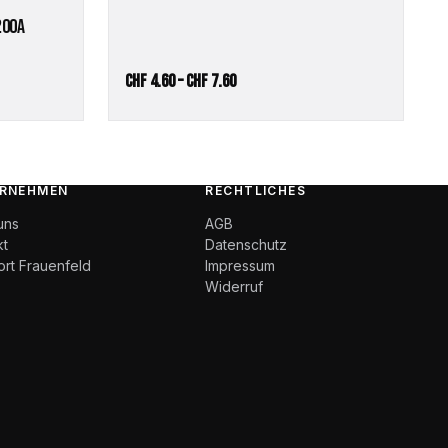
200A
Preisspanne:
CHF
4.60
–
CHF
7.60
CHF 4.60
bis
CHF 7.60
RNEHMEN
RECHTLICHES
uns
AGB
kt
Datenschutz
ort Frauenfeld
Impressum
Widerruf