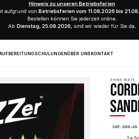
Hinweis zu unseren Betriebsferien
bt aufgrund von
Betriebsferien vom 11.08.2026 bis 21.0
Bestellen können Sie jederzeit online.
Ab
Dienstag, 25.08.2026
, sind wir wieder für Sie da.
AUFBEREITUNG
SCHULUNGEN
ÜBER UNS
KONTAKT
SHINE MATE
CORD
SAND
CHF
580.45
1 ×
Sc