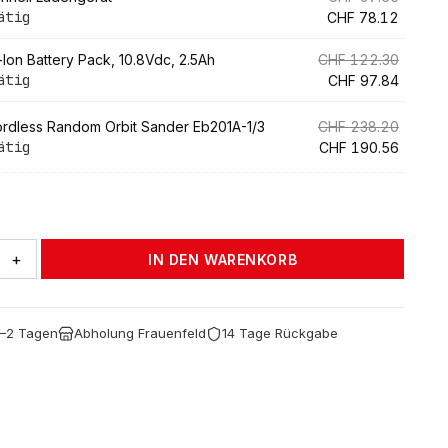
ätig
Preis
Aktuell
CHF
78.12
war:
ist:
war:
Preis
CHF 97
ist:
Ursprün
i-Ion Battery Pack, 10.8Vdc, 2.5Ah
CHF
122.30
CHF 580.45
CHF 464.36.
ätig
CHF 78.
Preis
Aktuell
CHF
97.84
war:
Preis
CHF 12
ist:
Ursprün
rdless Random Orbit Sander Eb201A-1/3
CHF
238.20
CHF 97
ätig
Preis
Aktuell
CHF
190.56
war:
Preis
CHF 23
ist:
CHF 190
+
IN DEN WARENKORB
1–2 Tagen
Abholung Frauenfeld
14 Tage Rückgabe