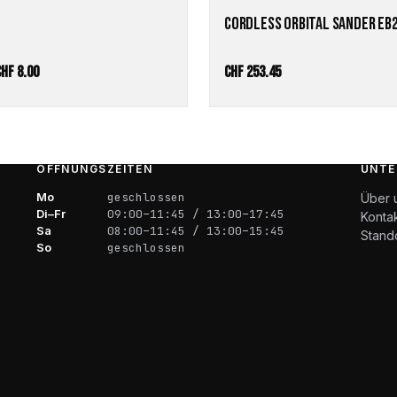
CORDLESS ORBITAL SANDER EB
Preisspanne:
CHF
8.00
CHF
253.45
CHF 4.85
bis
CHF 8.00
ÖFFNUNGSZEITEN
UNTE
Mo
geschlossen
Über 
Di–Fr
09:00–11:45 / 13:00–17:45
Konta
Sa
08:00–11:45 / 13:00–15:45
Stand
So
geschlossen