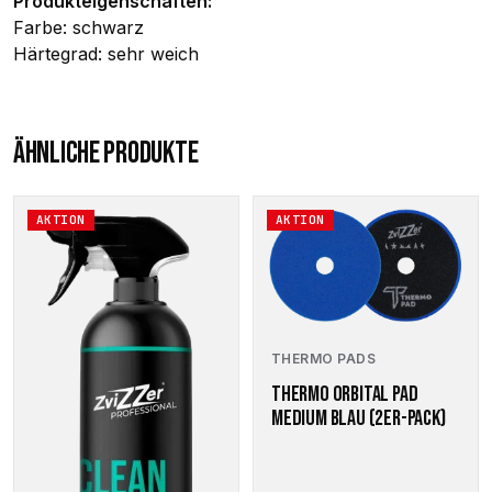
Produkteigenschaften:
Farbe: schwarz
Härtegrad: sehr weich
ÄHNLICHE PRODUKTE
Dieses
AKTION
AKTION
Produkt
weist
mehrere
Varianten
auf.
Die
THERMO PADS
Optionen
THERMO ORBITAL PAD
können
MEDIUM BLAU (2ER-PACK)
auf
der
Produktseite
gewählt