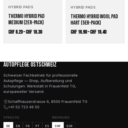
Optionen
Optionen
HYBRID PADS
HYBRID PADS
können
können
auf
auf
THERMO HYBRID PAD
THERMO HYBRID WOOL PAD
der
der
MEDIUM (2ER-PACK)
HART (5ER-PACK)
Produktseite
Produktseite
Preisspanne:
Preisspanne
CHF
8.20
–
CHF
18.30
CHF
16.90
–
CHF
18.40
gewählt
gewählt
werden
werden
CHF 8.20
CHF 16.90
bis
bis
CHF 18.30
CHF 18.40
Autopflege Ostschweiz
Schweizer Fachbetrieb für professionelle
Autopflege — Shop, Aufbereitung und
Schulungen. Werkstatt in Frauenfeld TG,
europaweiter Versand.
Schaffhauserstrasse 6, 8500 Frauenfeld TG
+41 52 723 49 50
SPRACHE
WÄHRUNG
DE
EN
FR
PT
ES
CHF
EUR