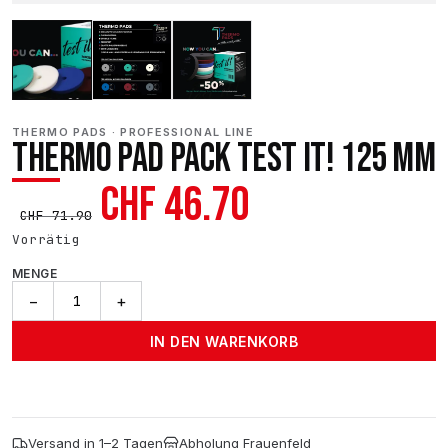
THERMO PADS · PROFESSIONAL LINE
THERMO PAD PACK TEST IT! 125 MM
Ursprünglicher
Aktueller
CHF
46.70
CHF
71.90
Preis
Preis
Vorrätig
MENGE
war:
ist:
Thermo
−
+
Pad
CHF 71.90
CHF 46.70.
Pack
IN DEN WARENKORB
Test
It!
125
Mm
Menge
Versand in 1–2 Tagen
Abholung Frauenfeld