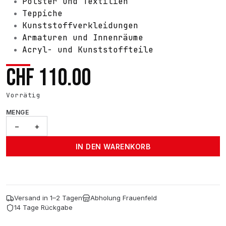
Polster und Textilien
Teppiche
Kunststoffverkleidungen
Armaturen und Innenräume
Acryl- und Kunststoffteile
CHF
110.00
Vorrätig
MENGE
Tornador
−
+
Evolution
KERS
IN DEN WARENKORB
1
L
Menge
Versand in 1–2 Tagen
Abholung Frauenfeld
14 Tage Rückgabe