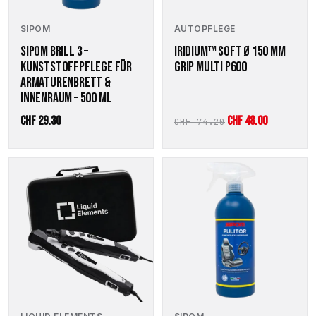
AUTOPFLEGE
SIPOM
IRIDIUM™ SOFT Ø 150 MM
SIPOM BRILL 3 –
GRIP MULTI P600
KUNSTSTOFFPFLEGE FÜR
ARMATURENBRETT &
INNENRAUM – 500 ML
Ursprünglicher
Aktueller
CHF
29.30
CHF
48.00
CHF
74.20
Preis
Preis
war:
ist:
CHF 74.20
CHF 48.00.