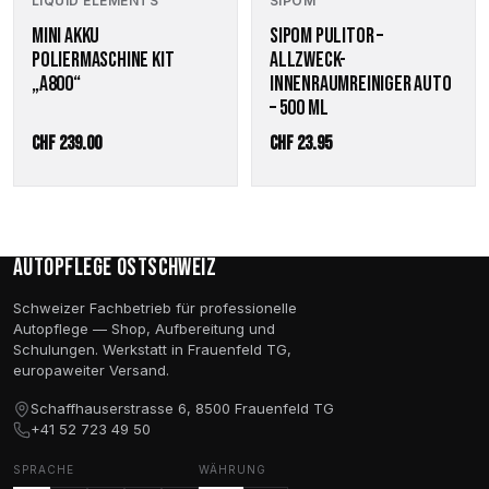
LIQUID ELEMENTS
SIPOM
MINI AKKU
SIPOM PULITOR –
POLIERMASCHINE KIT
ALLZWECK-
„A800“
INNENRAUMREINIGER AUTO
– 500 ML
CHF
239.00
CHF
23.95
Autopflege Ostschweiz
Schweizer Fachbetrieb für professionelle
Autopflege — Shop, Aufbereitung und
Schulungen. Werkstatt in Frauenfeld TG,
europaweiter Versand.
Schaffhauserstrasse 6, 8500 Frauenfeld TG
+41 52 723 49 50
SPRACHE
WÄHRUNG