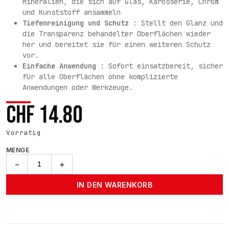
Mineralien, die sich auf Glas, Karosserie, Chrom
und Kunststoff ansammeln
Tiefenreinigung und Schutz
: Stellt den Glanz und
die Transparenz behandelter Oberflächen wieder
her und bereitet sie für einen weiteren Schutz
vor.
Einfache Anwendung
: Sofort einsatzbereit, sicher
für alle Oberflächen ohne komplizierte
Anwendungen oder Werkzeuge.
CHF
14.80
Vorrätig
MENGE
Water
−
+
Spot
Remover
IN DEN WARENKORB
-
500ml
Menge