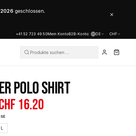
8.2026
geschlossen.
+41 52 723 49 50
Mein Konto
B2B-Konto
DE
·
CHF
ER POLO SHIRT
Ursprünglicher
Aktueller
CHF
16.20
Preis
Preis
SSE
war:
ist:
L