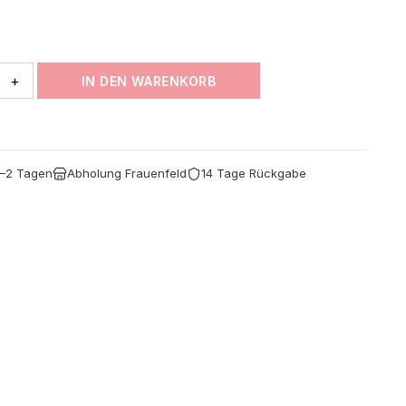
CHF 24.90
CHF 16.20.
+
IN DEN WARENKORB
1–2 Tagen
Abholung Frauenfeld
14 Tage Rückgabe