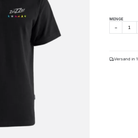
MENGE
Zvizzer
−
Polo
Shirt
Menge
Versand in 