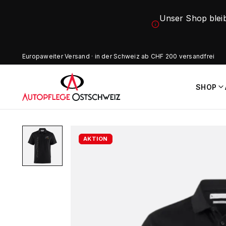
Unser Shop blei
Europaweiter Versand · in der Schweiz ab CHF 200 versandfrei
SHOP
AKTION