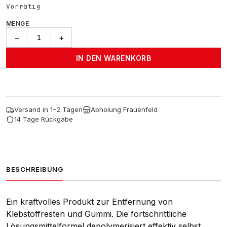
Vorrätig
MENGE
ADBL
−
+
GRR
-
IN DEN WARENKORB
200ml
Menge
Versand in 1–2 Tagen
Abholung Frauenfeld
14 Tage Rückgabe
BESCHREIBUNG
Ein kraftvolles Produkt zur Entfernung von
Klebstoffresten und Gummi. Die fortschrittliche
Lösungsmittelformel depolymerisiert effektiv selbst