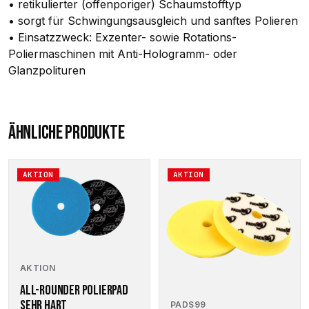
• retikulierter (offenporiger) Schaumstofftyp
• sorgt für Schwingungsausgleich und sanftes Polieren
• Einsatzzweck: Exzenter- sowie Rotations-
Poliermaschinen mit Anti-Hologramm- oder
Glanzpolituren
ÄHNLICHE PRODUKTE
Dieses
Dieses
AKTION
AKTION
Produkt
Produkt
weist
weist
mehrere
mehrere
Varianten
Varianten
auf.
auf.
Die
Die
Optionen
Optionen
AKTION
können
können
ALL-ROUNDER POLIERPAD
auf
auf
SEHR HART
PADS99