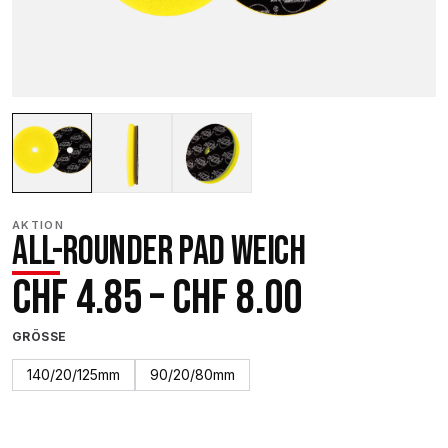
AKTION
ALL-ROUNDER PAD WEICH
Preisspa
CHF
4.85
–
CHF
8.00
CHF 4.85
GRÖSSE
bis
140/20/125mm
90/20/80mm
CHF 8.00