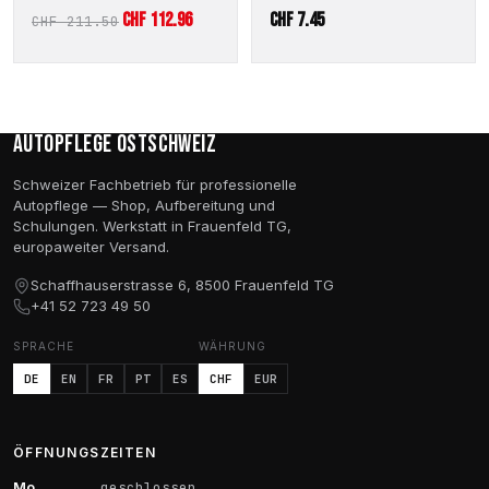
Ursprünglicher
Aktueller
CHF
112.96
CHF
7.45
CHF
211.50
Preis
Preis
war:
ist:
CHF 211.50
CHF 112.96.
Autopflege Ostschweiz
Schweizer Fachbetrieb für professionelle
Autopflege — Shop, Aufbereitung und
Schulungen. Werkstatt in Frauenfeld TG,
europaweiter Versand.
Schaffhauserstrasse 6, 8500 Frauenfeld TG
+41 52 723 49 50
SPRACHE
WÄHRUNG
DE
EN
FR
PT
ES
CHF
EUR
ÖFFNUNGSZEITEN
Mo
geschlossen