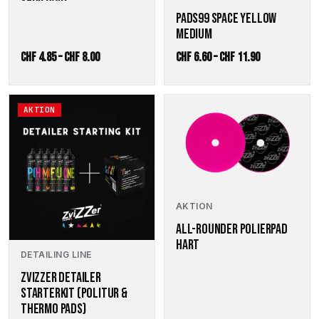
der
der
PADS99 SPACE YELLOW
Produktseite
Produktseite
MEDIUM
gewählt
gewählt
werden
werden
Preisspanne:
Preisspanne:
CHF
4.85
–
CHF
8.00
CHF
6.60
–
CHF
11.90
CHF 4.85
CHF 6.60
bis
bis
Dieses
AKTION
CHF 8.00
CHF 11.90
Produkt
weist
mehrere
Varianten
auf.
Die
Optionen
AKTION
können
ALL-ROUNDER POLIERPAD
auf
HART
der
DETAILING LINE
Produktseite
ZVIZZER DETAILER
gewählt
STARTERKIT (POLITUR &
werden
THERMO PADS)