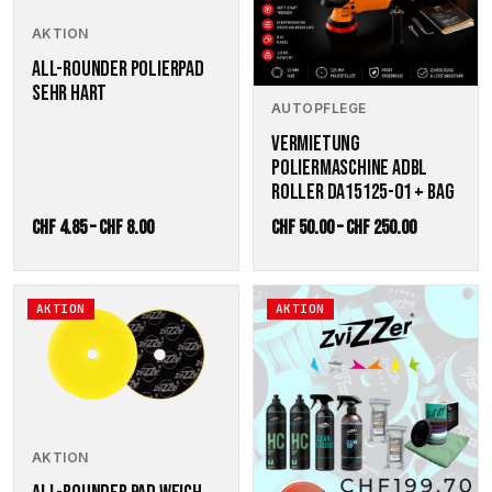
Die
Die
Optionen
Optionen
AKTION
können
können
ALL-ROUNDER POLIERPAD
auf
auf
SEHR HART
der
der
AUTOPFLEGE
Produktseite
Produktseite
VERMIETUNG
gewählt
gewählt
POLIERMASCHINE ADBL
werden
werden
ROLLER DA15125-01 + BAG
Preisspanne:
Preisspann
CHF
4.85
–
CHF
8.00
CHF
50.00
–
CHF
250.00
CHF 4.85
CHF 50.00
bis
bis
Dieses
AKTION
AKTION
CHF 8.00
CHF 250.00
Produkt
weist
mehrere
Varianten
auf.
Die
Optionen
AKTION
können