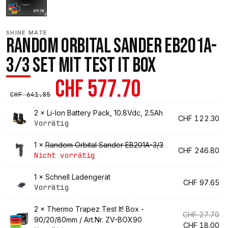
SHINE MATE
RANDOM ORBITAL SANDER EB201A-
3/3 SET MIT TEST IT BOX
Ursprünglicher
Aktueller
CHF
577.70
CHF
641.85
Preis
Preis
2 ×
Li-Ion Battery Pack, 10.8Vdc, 2.5Ah
CHF
122.30
Vorrätig
war:
ist:
1 ×
Random Orbital Sander EB201A-3/3
CHF
246.80
CHF 641.85
CHF 577.70
Nicht vorrätig
1 ×
Schnell Ladengerät
CHF
97.65
Vorrätig
2 ×
Thermo Trapez Test It! Box -
Ur
CHF
27.70
90/20/80mm / Art.Nr. ZV-BOX90
Pr
Ak
CHF
18.00