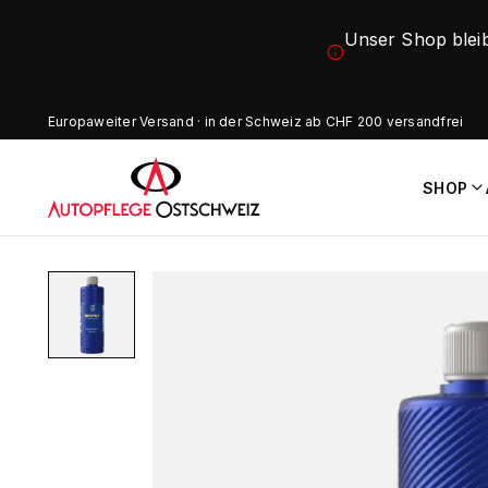
Unser Shop blei
Europaweiter Versand · in der Schweiz ab CHF 200 versandfrei
SHOP