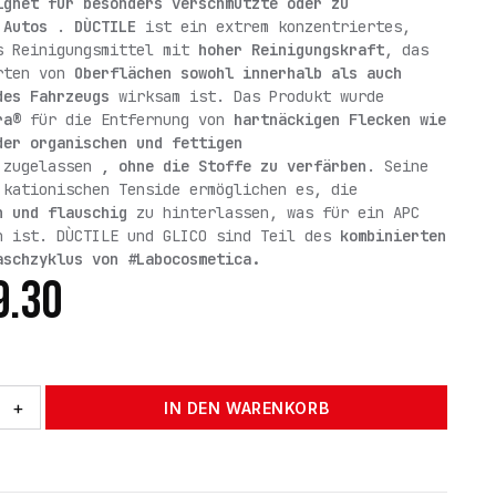
ignet für besonders verschmutzte oder zu
e Autos
.
DÙCTILE
ist ein extrem konzentriertes,
s Reinigungsmittel mit
hoher Reinigungskraft
, das
rten von
Oberflächen sowohl innerhalb als auch
des Fahrzeugs
wirksam ist. Das Produkt wurde
ara®
für die Entfernung von
hartnäckigen Flecken wie
der organischen und fettigen
zugelassen
, ohne die Stoffe zu verfärben
. Seine
 kationischen Tenside ermöglichen es, die
h und flauschig
zu hinterlassen, was für ein APC
h ist. DÙCTILE und GLICO sind Teil des
kombinierten
aschzyklus von #Labocosmetica.
9.30
+
IN DEN WARENKORB
NIGER