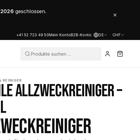
8.2026
geschlossen.
+41 52 723 49 50
Mein Konto
B2B-Konto
DE
·
CHF
 REINIGER
ILE ALLZWECKREINIGER –
L
ZWECKREINIGER