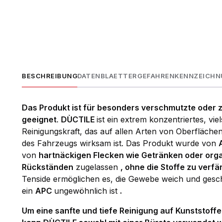
BESCHREIBUNG
DATENBLAETTER
GEFAHRENKENNZEICH
Das Produkt ist für besonders verschmutzte oder
geeignet
.
DÙCTILE
ist ein extrem konzentriertes, vie
Reinigungskraft, das auf allen Arten von Oberfläche
des Fahrzeugs wirksam ist. Das Produkt wurde von
von
hartnäckigen Flecken wie Getränken oder orga
Rückständen
zugelassen
, ohne die Stoffe zu verf
Tenside ermöglichen es, die Gewebe weich und gesch
ein
APC
ungewöhnlich ist
.
Um eine sanfte und tiefe Reinigung auf Kunststoff