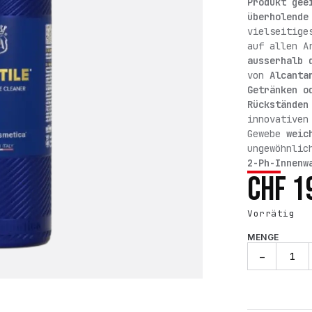
Produkt gee
überholend
vielseitige
auf allen A
ausserhalb 
von
Alcant
Getränken o
Rückständen
innovativen
Gewebe
weic
ungewöhnlic
2-Ph-Innenw
CHF
1
Vorrätig
MENGE
DÙCTILE
−
ALLZWECKREI
-
500ml
Menge