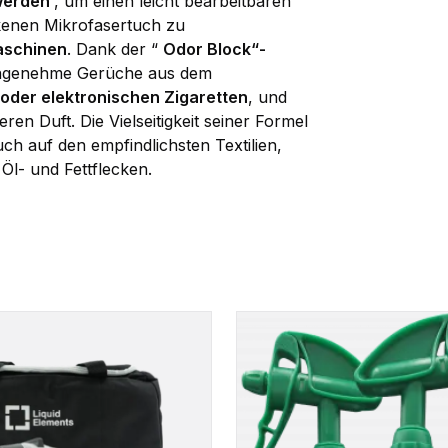
 werden
, um einen leicht bearbeitbaren
kenen Mikrofasertuch zu
aschinen
. Dank der “
Odor Block“-
nangenehme Gerüche aus dem
oder elektronischen Zigaretten
, und
ren Duft. Die Vielseitigkeit seiner Formel
h auf den empfindlichsten Textilien,
Öl- und Fettflecken.