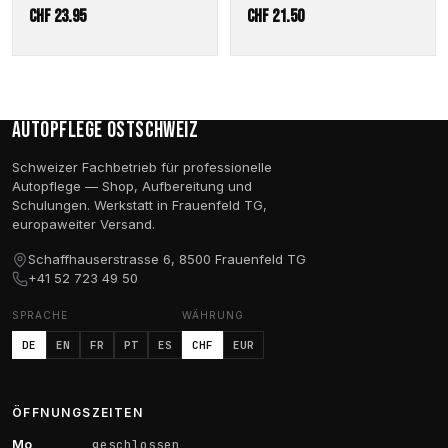
CHF
23.95
CHF
21.50
Autopflege Ostschweiz
Schweizer Fachbetrieb für professionelle
Autopflege — Shop, Aufbereitung und
Schulungen. Werkstatt in Frauenfeld TG,
europaweiter Versand.
Schaffhauserstrasse 6, 8500 Frauenfeld TG
+41 52 723 49 50
SPRACHE
WÄHRUNG
DE
EN
FR
PT
ES
CHF
EUR
ÖFFNUNGSZEITEN
Mo
geschlossen