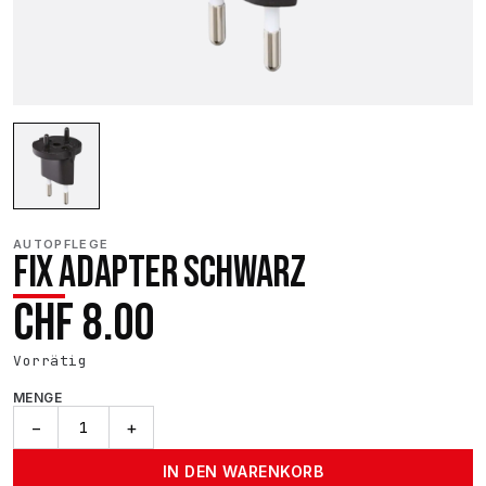
AUTOPFLEGE
FIX ADAPTER SCHWARZ
CHF
8.00
Vorrätig
MENGE
FIX
−
+
Adapter
schwarz
IN DEN WARENKORB
Menge