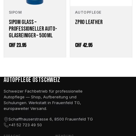
SIPOM
AUTOPFLEGE
SIPOM GLASS –
ZPRO LEATHER
PROFESSIONELLER AUTO-
GLASREINIGER – 500 ML
CHF
23.95
CHF
42.95
Autopflege Ostschweiz
Schweizer Fachbetrieb für professionelle
Autopflege — Shop, Aufbereitung und
Schulungen. Werkstatt in Frauenfeld TG,
europaweiter Versand.
Schaffhauserstrasse 6, 8500 Frauenfeld TG
+41 52 723 49 50