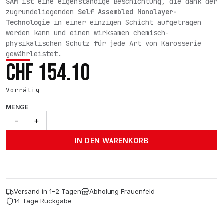
SAM
ist eine eigenständige Beschichtung, die dank der
zugrundeliegenden
Self Assembled Monolayer-
Technologie
in einer einzigen Schicht aufgetragen
werden kann und einen wirksamen chemisch-
physikalischen Schutz für jede Art von Karosserie
gewährleistet.
CHF
154.10
Vorrätig
MENGE
SAM
−
+
-
50ml
IN DEN WARENKORB
Menge
Versand in 1–2 Tagen
Abholung Frauenfeld
14 Tage Rückgabe