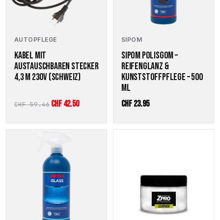
AUTOPFLEGE
SIPOM
KABEL MIT
SIPOM POLISGOM –
AUSTAUSCHBAREN STECKER
REIFENGLANZ &
4,3 M 230V (SCHWEIZ)
KUNSTSTOFFPFLEGE – 500
ML
Ursprünglicher
Aktueller
CHF
42.50
CHF
23.95
CHF
59.46
Preis
Preis
war:
ist:
CHF 59.46
CHF 42.50.