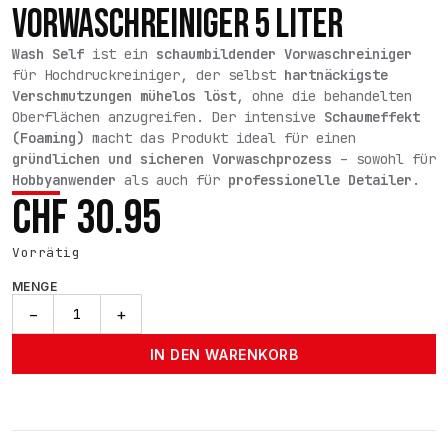
VORWASCHREINIGER 5 LITER
Wash Self
ist ein
schaumbildender Vorwaschreiniger
für Hochdruckreiniger, der selbst
hartnäckigste
Verschmutzungen mühelos löst
, ohne die behandelten
Oberflächen anzugreifen. Der intensive
Schaumeffekt
(Foaming)
macht das Produkt ideal für einen
gründlichen und sicheren Vorwaschprozess
– sowohl für
Hobbyanwender
als auch für
professionelle Detailer
.
CHF
30.95
Vorrätig
MENGE
Wash
−
+
Self
–
IN DEN WARENKORB
Schaum-
Vorwaschreiniger
5
Liter