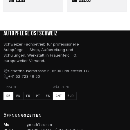
CHF
23.95
CHF
239.00
Autopflege Ostschweiz
Schweizer Fachbetrieb für professionelle
Autopflege — Shop, Aufbereitung und
Schulungen. Werkstatt in Frauenfeld TG,
europaweiter Versand.
Schaffhauserstrasse 6, 8500 Frauenfeld TG
+41 52 723 49 50
SPRACHE
WÄHRUNG
DE
EN
FR
PT
ES
CHF
EUR
ÖFFNUNGSZEITEN
Mo
geschlossen
Di–Fr