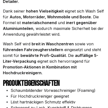
Detailer
.
Dank seiner
hohen Vielseitigkeit
eignet sich Wash Self
für
Autos, Motorräder, Wohnmobile und Boote
. Die
Formel ist
materialschonend
und
inert gegenüber
Aluminiumteilen
, wodurch maximale Sicherheit bei der
Anwendung gewährleistet wird.
Wash Self wird
breit in Waschzentren
sowie von
führenden Fahrzeugherstellern
eingesetzt und steht
somit für
bewährte Profi-Qualität
. Die
auffällige 5-
Liter-Verpackung
eignet sich hervorragend für
Promotion-Aktionen in Kombination mit
Hochdruckreinigern
.
PRODUKTEIGENSCHAFTEN
Schaumbildender Vorwaschreiniger (Foaming)
Für Hochdruckreiniger geeignet
Löst hartnäckigen Schmutz effektiv
Schonend zu Lack, Kunststoff & Dichtungen