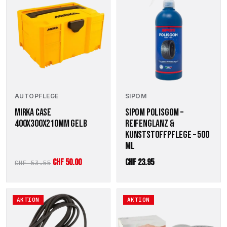
AUTOPFLEGE
SIPOM
MIRKA CASE
SIPOM POLISGOM –
400X300X210MM GELB
REIFENGLANZ &
KUNSTSTOFFPFLEGE – 500
ML
Ursprünglicher
Aktueller
CHF
50.00
CHF
23.95
CHF
53.55
Preis
Preis
war:
ist:
AKTION
AKTION
CHF 53.55
CHF 50.00.