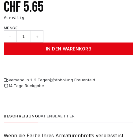
CHF
5.65
Vorrätig
MENGE
Wipes
−
+
Shine
20stk.
IN DEN WARENKORB
Menge
Versand in 1–2 Tagen
Abholung Frauenfeld
14 Tage Rückgabe
BESCHREIBUNG
DATENBLAETTER
Wenn die Farbe Ihres Armaturenbretts verblasst ist