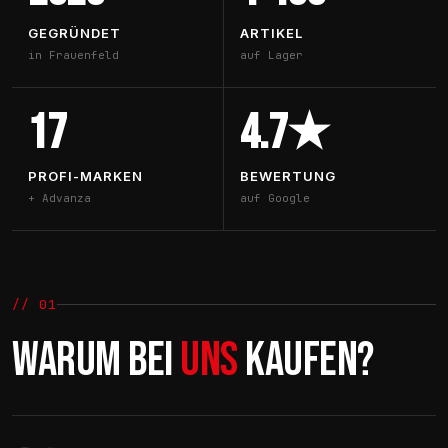
GEGRÜNDET
ARTIKEL
in Frauenfeld
auf Lager
17
4.7★
PROFI-MARKEN
BEWERTUNG
+ Advanza
auf Google
// 01
WARUM BEI
UNS
KAUFEN?