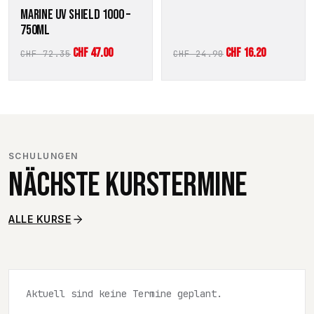
MARINE UV SHIELD 1000 –
750ML
Ursprünglicher
Aktueller
Ursprünglicher
Aktueller
CHF
47.00
CHF
16.20
CHF
72.35
CHF
24.90
Preis
Preis
Preis
Preis
war:
ist:
war:
ist:
CHF 72.35
CHF 47.00.
CHF 24.90
CHF 16.20.
SCHULUNGEN
NÄCHSTE KURSTERMINE
ALLE KURSE
Aktuell sind keine Termine geplant.