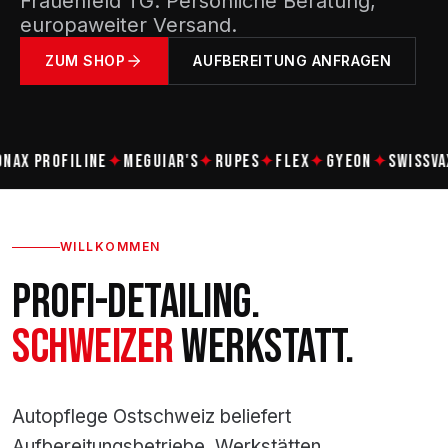
Frauenfeld TG. Persönliche Beratung,
europaweiter Versand.
ZUM SHOP
AUFBEREITUNG ANFRAGEN
PROFILINE
✦
MEGUIAR'S
✦
RUPES
✦
FLEX
✦
GYEON
✦
SWISSVAX
✦
A
WILLKOMMEN
PROFI-DETAILING.
SCHWEIZER
WERKSTATT.
Autopflege Ostschweiz beliefert
Aufbereitungsbetriebe, Werkstätten,