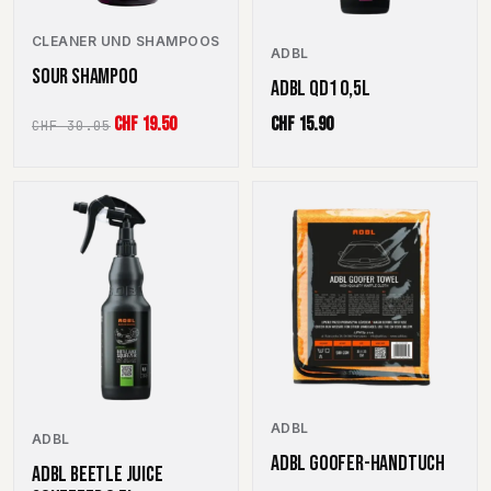
CLEANER UND SHAMPOOS
ADBL
SOUR SHAMPOO
ADBL QD1 0,5L
Ursprünglicher
Aktueller
CHF
19.50
CHF
15.90
CHF
30.05
Preis
Preis
war:
ist:
CHF 30.05
CHF 19.50.
ADBL
ADBL
ADBL GOOFER-HANDTUCH
ADBL BEETLE JUICE