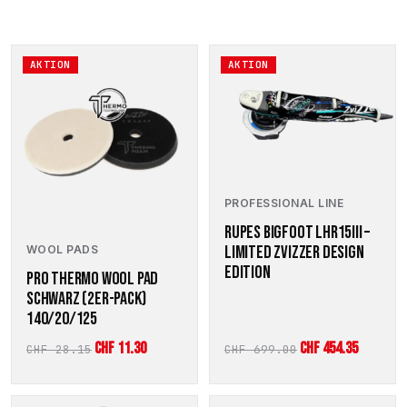
AKTION
AKTION
PROFESSIONAL LINE
RUPES BIGFOOT LHR15III –
LIMITED ZVIZZER DESIGN
WOOL PADS
EDITION
PRO THERMO WOOL PAD
SCHWARZ (2ER-PACK)
140/20/125
Ursprünglicher
Aktueller
Ursprünglicher
Aktuell
CHF
11.30
CHF
454.35
CHF
28.15
CHF
699.00
Preis
Preis
Preis
Preis
war:
ist:
war:
ist:
Dieses