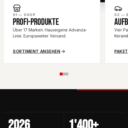
01 — SHOP
02 — 
PROFI-PRODUKTE
AUFB
Über 17 Marken. Hauseigene Advanza-
Vier P
Linie. Europaweiter Versand.
Kerami
SORTIMENT ANSEHEN
PAKET
2026
1'400+