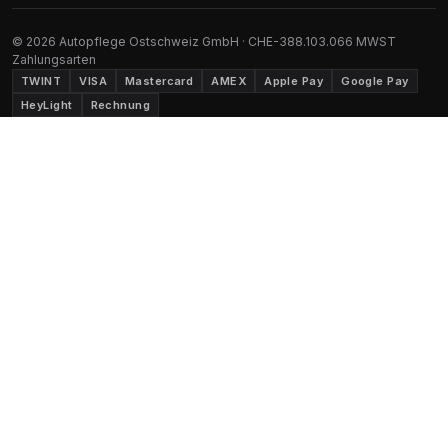
© 2026 Autopflege Ostschweiz GmbH · CHE-388.103.066 MWST
Zahlungsarten
TWINT
VISA
Mastercard
AMEX
Apple Pay
Google Pay
HeyLight
Rechnung